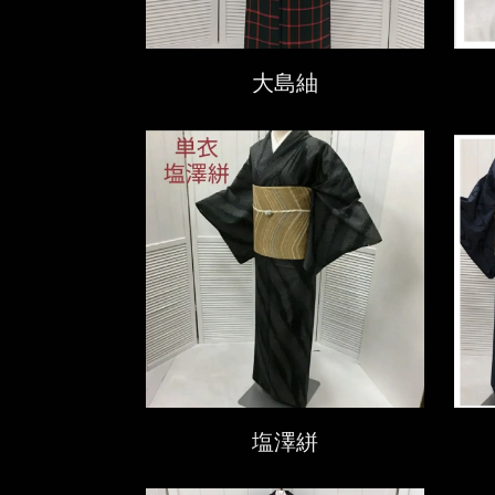
大島紬
塩澤絣