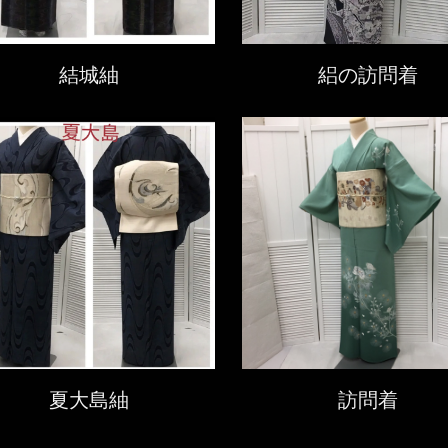
結城紬
絽の訪問着
夏大島紬
訪問着