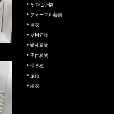
その他小物
フォーマル着物
単衣
夏用着物
婚礼着物
子供着物
帯各種
振袖
浴衣