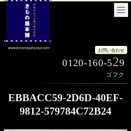
www.kimonoyahonpo.com
お問い合わせ
2
0120-160-5
9
EBBACC59-2D6D-40EF-
9812-579784C72B24