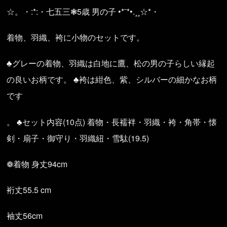
☆。・:*:・七五三❃5歳 男の子 •*¨*•.¸¸☆*・
着物、羽織、袴に小物のセットです。
♣グレーの着物、羽織は白地に鷹、松の男の子らしい縁起
の良いお柄です。 ♣袴は紺色、紫、シルバーの細かなお柄
です
。 ♣セット内容(10点) 着物・長襦袢・羽織・袴・角帯・懐
剣・扇子・御守り・羽織紐・雪駄(19.5)
❁着物 身丈94cm
裄丈55.5 cm
袖丈56cm