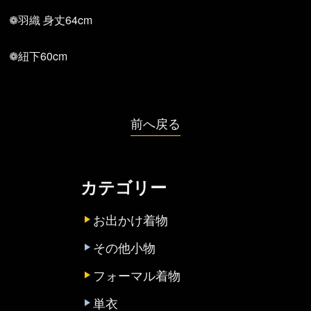
❁羽織 身丈64cm
❁紐下60cm
前へ戻る
カテゴリー
お出かけ着物
その他小物
フォーマル着物
単衣